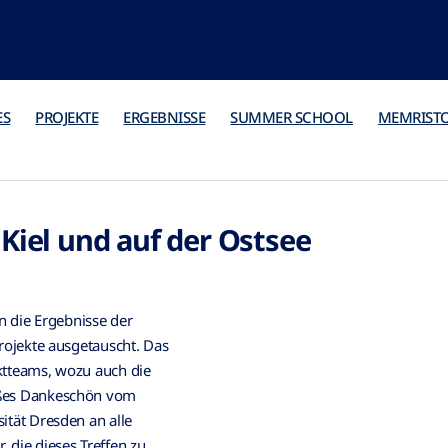
ES
PROJEKTE
ERGEBNISSE
SUMMER SCHOOL
MEMRIST
Kiel und auf der Ostsee
 die Ergebnisse der
rojekte ausgetauscht. Das
ktteams, wozu auch die
oßes Dankeschön vom
ität Dresden an alle
 die dieses Treffen zu