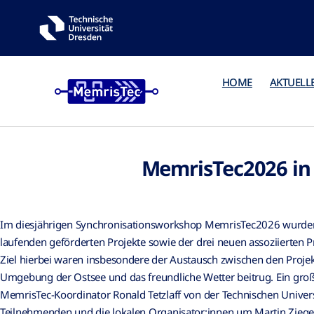
HOME
AKTUELL
MemrisTec2026 in 
Im diesjährigen Synchronisationsworkshop MemrisTec2026 wurden
laufenden geförderten Projekte sowie der drei neuen assoziierten P
Ziel hierbei waren insbesondere der Austausch zwischen den Proje
Umgebung der Ostsee und das freundliche Wetter beitrug. Ein gr
MemrisTec-Koordinator Ronald Tetzlaff von der Technischen Univers
Teilnehmenden und die lokalen Organisator:innen um Martin Zieger,