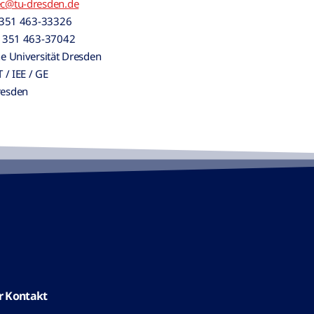
c@tu-dresden.de
351 463-33326
 351 463-37042
e Universität Dresden
 / IEE / GE
resden
r Kontakt