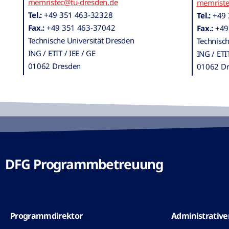
memristec@tu-dresden.de
memriste
Tel.:
+49 351 463-32328
Tel.:
+49 
Fax.:
+49 351 463-37042
Fax.:
+49
Technische Universität Dresden
Technisch
ING / ETIT / IEE / GE
ING / ETIT
01062 Dresden
01062 D
DFG Programmbetreuung
Programmdirektor
Administrative