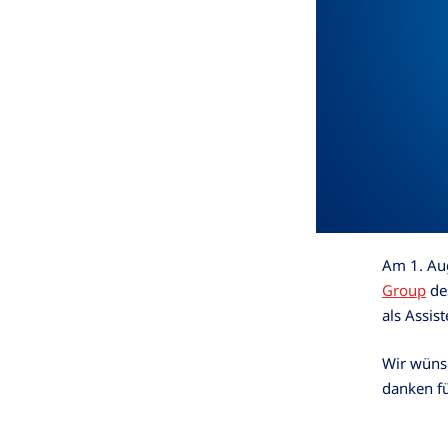
Am 1. Au
Group
de
als Assis
Wir wünsc
danken fü