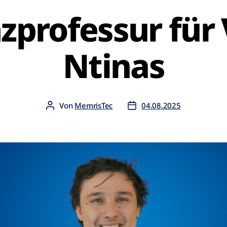
zprofessur für 
Ntinas
Von
MemrisTec
04.08.2025