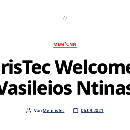
MEM²CNN
isTec Welcome 
Vasileios Ntina
Von
MemrisTec
06.09.2021