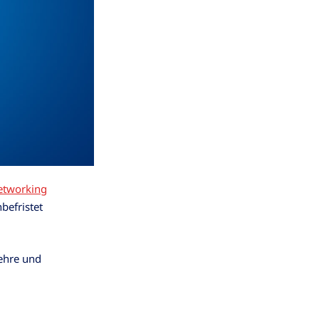
etworking
befristet
ehre und