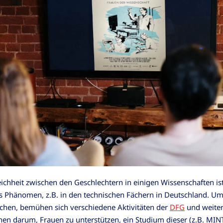
ichheit zwischen den Geschlechtern in einigen Wissenschaften ist
 Phänomen, z.B. in den technischen Fächern in Deutschland. Um
chen, bemühen sich verschiedene Aktivitäten der
DFG
und weiter
onen darum, Frauen zu unterstützen, ein Studium dieser (z.B. MIN