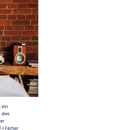
 ein
 dies
er
T-) Fächer