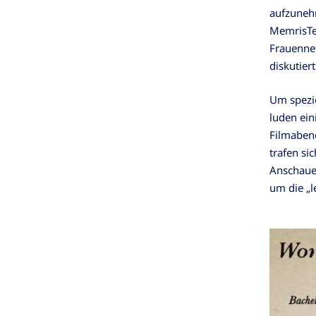
aufzunehm
MemrisTe
Frauenne
diskutier
Um spezie
luden ei
Filmaben
trafen si
Anschaue
um die „l