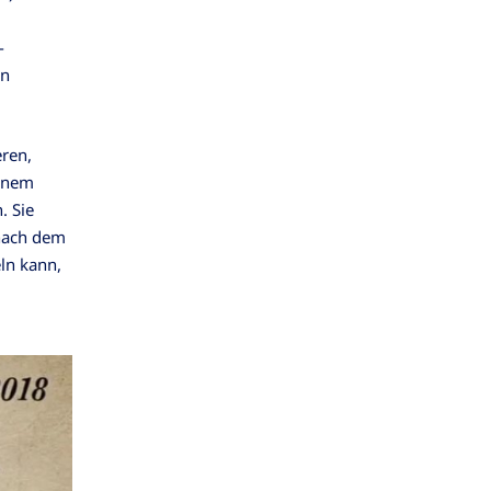
-
en
eren,
inem
. Sie
 nach dem
ln kann,