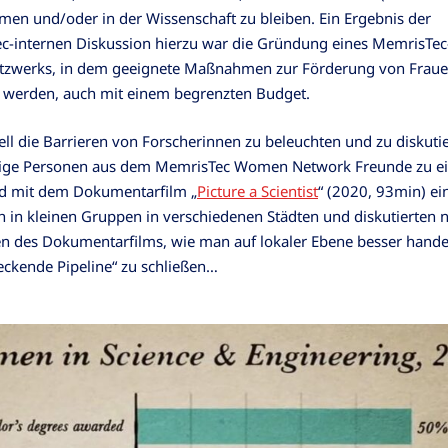
en und/oder in der Wissenschaft zu bleiben. Ein Ergebnis der
c-internen Diskussion hierzu war die Gründung eines MemrisTec
tzwerks, in dem geeignete Maßnahmen zur Förderung von Frau
t werden, auch mit einem begrenzten Budget.
ll die Barrieren von Forscherinnen zu beleuchten und zu diskuti
nige Personen aus dem MemrisTec Women Network Freunde zu e
d mit dem Dokumentarfilm „
Picture a Scientist
“ (2020, 93min) ein
ch in kleinen Gruppen in verschiedenen Städten und diskutierten
n des Dokumentarfilms, wie man auf lokaler Ebene besser hande
eckende Pipeline“ zu schließen…