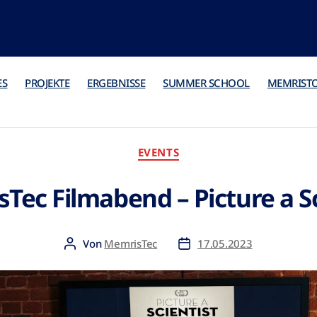
ES
PROJEKTE
ERGEBNISSE
SUMMER SCHOOL
MEMRIST
EVENTS
Tec Filmabend – Picture a Sc
Von
MemrisTec
17.05.2023