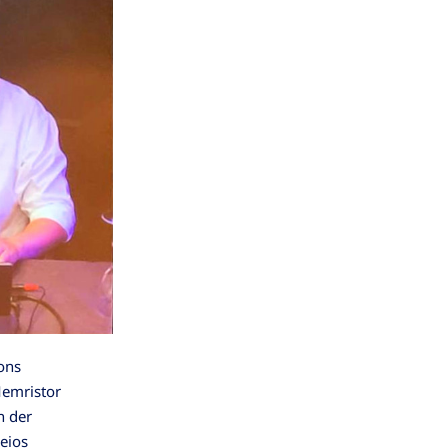
ons
Memristor
n der
eios