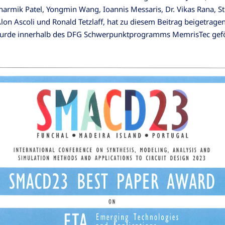
harmik Patel, Yongmin Wang, Ioannis Messaris, Dr. Vikas Rana, S
lon Ascoli und Ronald Tetzlaff, hat zu diesem Beitrag beigetragen
wurde innerhalb des DFG Schwerpunktprogramms MemrisTec gefö