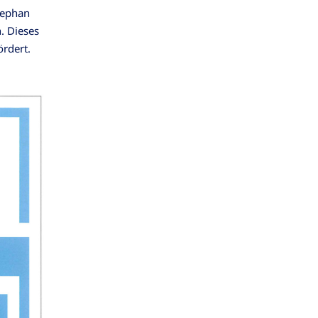
tephan
. Dieses
rdert.