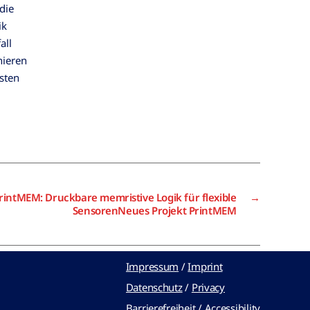
die
ik
all
nieren
sten
rintMEM: Druckbare memristive Logik für flexible
→
SensorenNeues Projekt PrintMEM
Impressum
/
Imprint
Datenschutz
/
Privacy
Barrierefreiheit
/
Accessibility