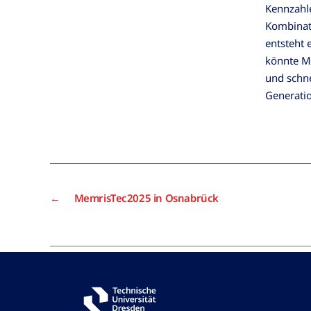
Kennzahle
Kombinat
entsteht 
könnte Mu
und schn
Generatio
←
MemrisTec2025 in Osnabrück