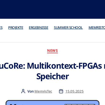
ES
PROJEKTE
ERGEBNISSE
SUMMER SCHOOL
MEMRIST
NEWS
uCoRe: Multikontext-FPGAs
Speicher
Von
MemrisTec
15.05.2025