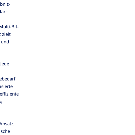
bniz-
Marc
ulti-Bit-
zielt
z und
 Jede
iebedarf
sierte
ffiziente
ng
Ansatz.
ische