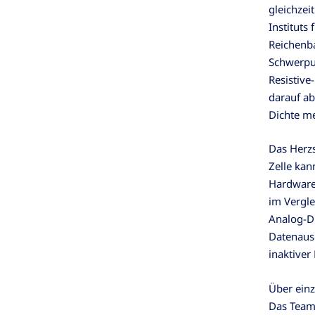
gleichzei
Instituts
Reichenb
Schwerpu
Resistive
darauf ab
Dichte me
Das Herzs
Zelle kan
Hardwarek
im Vergle
Analog-Di
Datenaus
inaktiver
Über ein
Das Team 