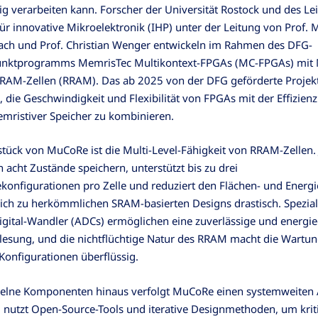
tig verarbeiten kann. Forscher der Universität Rostock und des Lei
 für innovative Mikroelektronik (IHP) unter der Leitung von Prof. 
ach und Prof. Christian Wenger entwickeln im Rahmen des DFG-
nktprogramms MemrisTec Multikontext-FPGAs (MC-FPGAs) mit M
-RAM-Zellen (RRAM). Das ab 2025 von der DFG geförderte Projekt 
, die Geschwindigkeit und Flexibilität von FPGAs mit der Effizien
mristiver Speicher zu kombinieren.
tück von MuCoRe ist die Multi-Level-Fähigkeit von RRAM-Zellen.
n acht Zustände speichern, unterstützt bis zu drei
onfigurationen pro Zelle und reduziert den Flächen- und Energ
ich zu herkömmlichen SRAM-basierten Designs drastisch. Speziali
gital-Wandler (ADCs) ermöglichen eine zuverlässige und energiee
lesung, und die nichtflüchtige Natur des RRAM macht die Wartu
 Konfigurationen überflüssig.
zelne Komponenten hinaus verfolgt MuCoRe einen systemweiten 
nutzt Open-Source-Tools und iterative Designmethoden, um krit