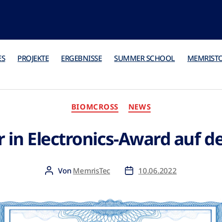
ES
PROJEKTE
ERGEBNISSE
SUMMER SCHOOL
MEMRIST
BIOMCROSS
NEWS
r in Electronics-Award auf 
Von
MemrisTec
10.06.2022